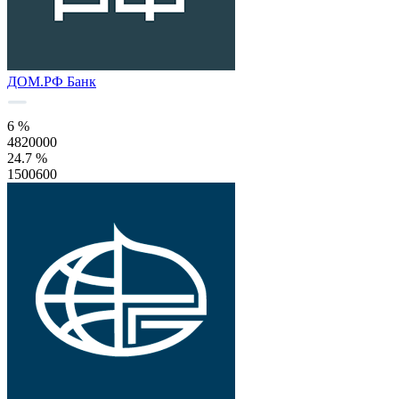
ДОМ.РФ Банк
6 %
4820000
24.7 %
1500600