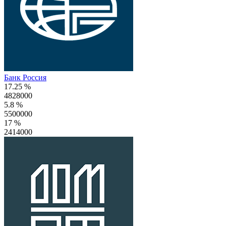
Банк Россия
17.25 %
4828000
5.8 %
5500000
17 %
2414000