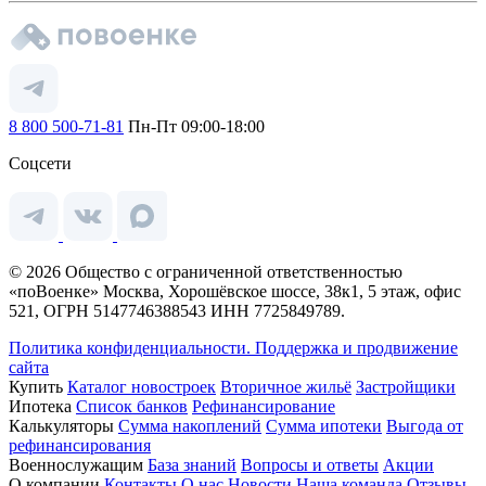
8 800 500-71-81
Пн-Пт 09:00-18:00
Соцсети
© 2026 Общество с ограниченной ответственностью
«поВоенке» Москва, Хорошёвское шоссе, 38к1, 5 этаж, офис
521, ОГРН 5147746388543 ИНН 7725849789.
Политика конфиденциальности.
Поддержка и продвижение
сайта
Купить
Каталог новостроек
Вторичное жильё
Застройщики
Ипотека
Список банков
Рефинансирование
Калькуляторы
Сумма накоплений
Сумма ипотеки
Выгода от
рефинансирования
Военнослужащим
База знаний
Вопросы и ответы
Акции
О компании
Контакты
О нас
Новости
Наша команда
Отзывы