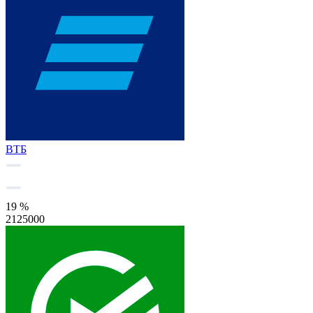
ВТБ
19 %
2125000