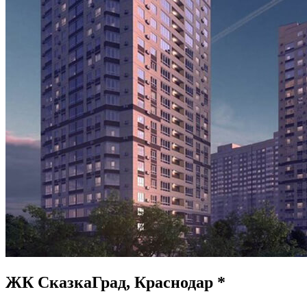
ЖК СказкаГрад, Краснодар *