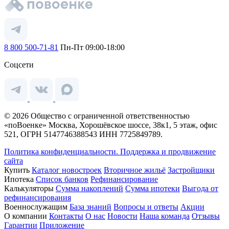
8 800 500-71-81
Пн-Пт 09:00-18:00
Соцсети
© 2026 Общество с ограниченной ответственностью
«поВоенке» Москва, Хорошёвское шоссе, 38к1, 5 этаж, офис
521, ОГРН 5147746388543 ИНН 7725849789.
Политика конфиденциальности.
Поддержка и продвижение
сайта
Купить
Каталог новостроек
Вторичное жильё
Застройщики
Ипотека
Список банков
Рефинансирование
Калькуляторы
Сумма накоплений
Сумма ипотеки
Выгода от
рефинансирования
Военнослужащим
База знаний
Вопросы и ответы
Акции
О компании
Контакты
О нас
Новости
Наша команда
Отзывы
Гарантии
Приложение