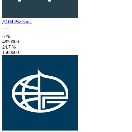
ДОМ.РФ Банк
6 %
4820000
24.7 %
1500600