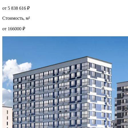
от
5 838 616
₽
Стоимость, м²
от
166000
₽