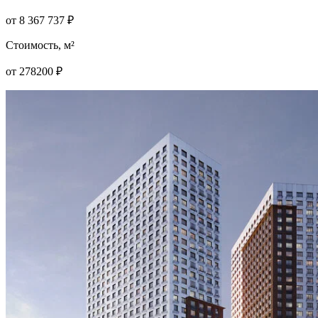
от
8 367 737
₽
Стоимость, м²
от
278200
₽