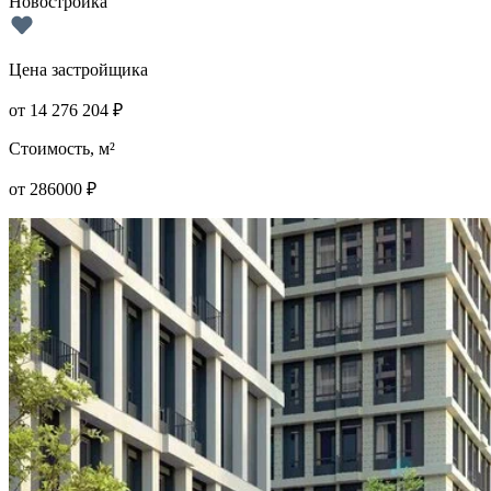
Новостройка
Цена застройщика
от
14 276 204
₽
Стоимость, м²
от
286000
₽