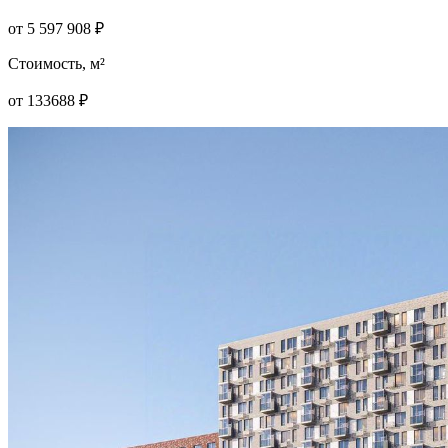
от
5 597 908
₽
Стоимость, м²
от
133688
₽