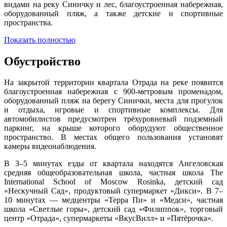
видами на реку Синичку и лес, благоустроенная набережная,
оборудованный пляж, а также детские и спортивные
пространства.
Показать полностью
Обустройство
На закрытой территории квартала Отрада на реке появится
благоустроенная набережная с 900-метровым променадом,
оборудованный пляж на берегу Синички, места для прогулок
и отдыха, игровые и спортивные комплексы. Для
автомобилистов предусмотрен трёхуровневый подземный
паркинг, на крыше которого оборудуют общественное
пространство. В местах общего пользования установят
камеры видеонаблюдения.
В 3–5 минутах езды от квартала находятся Ангеловская
средняя общеобразовательная школа, частная школа The
International School of Moscow Rosinka, детский сад
«Нескучный Сад», продуктовый супермаркет «Дикси». В 7–
10 минутах — медцентры «Терра Пи» и «Медси», частная
школа «Светлые горы», детский сад «Филиппок», торговый
центр «Отрада», супермаркеты «ВкусВилл» и «Пятёрочка».