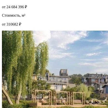
от
24 684 396
₽
Стоимость, м²
от
310682
₽