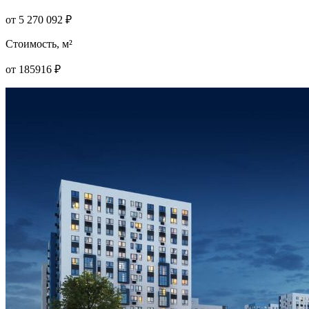
от
5 270 092
₽
Стоимость, м²
от
185916
₽