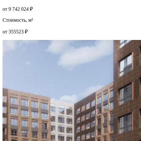
от
9 742 024
₽
Стоимость, м²
от
355523
₽