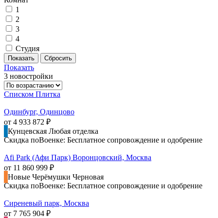
1
2
3
4
Студия
Показать
3 новостройки
Списком
Плитка
Одинбург, Одинцово
от 4 933 872 ₽
Кунцевская
Любая отделка
Скидка поВоенке: Бесплатное сопровождение и одобрение
Afi Park (Афи Парк) Воронцовский, Москва
от 11 860 999 ₽
Новые Черёмушки
Черновая
Скидка поВоенке: Бесплатное сопровождение и одобрение
Сиреневый парк, Москва
от 7 765 904 ₽