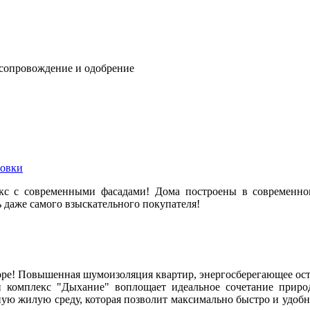
 сопровождение и одобрение
овки
с с современными фасадами! Дома построены в современном
 даже самого взыскательного покупателя!
дворе! Повышенная шумоизоляция квартир, энергосберегающее ос
 комплекс "Дыхание" воплощает идеальное сочетание приро
ю жилую среду, которая позволит максимально быстро и удобно