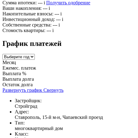
Сумма ипотеки:
---
i
Получить одобрение
Ваши накопления:
---
i
Накопительные взносы:
---
i
Инвестиционный доход:
---
i
Собственные средства:
---
i
Стомость квартиры:
---
i
График платежей
Месяц
Ежемес. платеж
Выплата %
Выплата долга
Остаток долга
Развернуть график
Свернуть
Застройщик:
Стройград
Адрес:
Ставрополь, 15-й м-н, Чапаевский проезд
Тип:
многоквартирный дом
Класс: