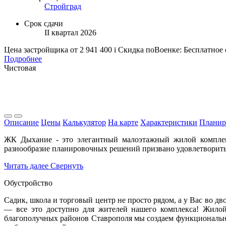
Стройград
Срок сдачи
II квартал 2026
Цена застройщика
от 2 941 400
i
Скидка поВоенке: Бесплатное
Подробнее
Чистовая
Описание
Цены
Калькулятор
На карте
Характеристики
Планир
ЖК Дыхание - это элегантный малоэтажный жилой комплек
разнообразие планировочных решений призвано удовлетворить
Читать далее
Свернуть
Обустройство
Садик, школа и торговый центр не просто рядом, а у Вас во 
— все это доступно для жителей нашего комплекса! Жилой
благополучных районов Ставрополя мы создаем функциональну