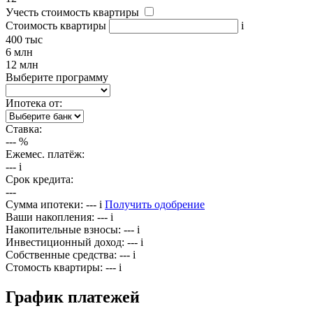
Учесть стоимость квартиры
Стоимость квартиры
i
400 тыс
6 млн
12 млн
Выберите программу
Ипотека от:
Ставка:
---
%
Ежемес. платёж:
---
i
Срок кредита:
---
Сумма ипотеки:
---
i
Получить одобрение
Ваши накопления:
---
i
Накопительные взносы:
---
i
Инвестиционный доход:
---
i
Собственные средства:
---
i
Стомость квартиры:
---
i
График платежей