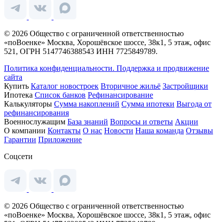
© 2026 Общество с ограниченной ответственностью
«поВоенке» Москва, Хорошёвское шоссе, 38к1, 5 этаж, офис
521, ОГРН 5147746388543 ИНН 7725849789.
Политика конфиденциальности.
Поддержка и продвижение
сайта
Купить
Каталог новостроек
Вторичное жильё
Застройщики
Ипотека
Список банков
Рефинансирование
Калькуляторы
Сумма накоплений
Сумма ипотеки
Выгода от
рефинансирования
Военнослужащим
База знаний
Вопросы и ответы
Акции
О компании
Контакты
О нас
Новости
Наша команда
Отзывы
Гарантии
Приложение
Соцсети
© 2026 Общество с ограниченной ответственностью
«поВоенке» Москва, Хорошёвское шоссе, 38к1, 5 этаж, офис