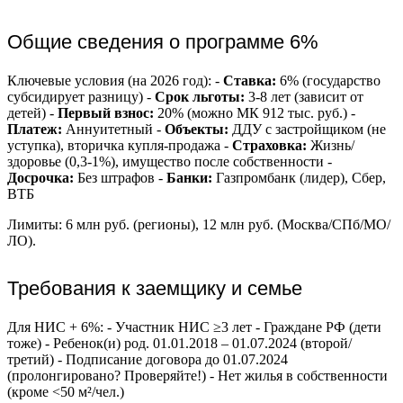
Общие сведения о программе 6%
Ключевые условия (на 2026 год): -
Ставка:
6% (государство
субсидирует разницу) -
Срок льготы:
3-8 лет (зависит от
детей) -
Первый взнос:
20% (можно МК 912 тыс. руб.) -
Платеж:
Аннуитетный -
Объекты:
ДДУ с застройщиком (не
уступка), вторичка купля-продажа -
Страховка:
Жизнь/
здоровье (0,3-1%), имущество после собственности -
Досрочка:
Без штрафов -
Банки:
Газпромбанк (лидер), Сбер,
ВТБ
Лимиты: 6 млн руб. (регионы), 12 млн руб. (Москва/СПб/МО/
ЛО).
Требования к заемщику и семье
Для НИС + 6%: - Участник НИС ≥3 лет - Граждане РФ (дети
тоже) - Ребенок(и) род. 01.01.2018 – 01.07.2024 (второй/
третий) - Подписание договора до 01.07.2024
(пролонгировано? Проверяйте!) - Нет жилья в собственности
(кроме <50 м²/чел.)