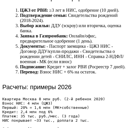
ЦЖЗ от РВИ:
≥3 лет в НИС, одобрение (10 дней).
Подтверждение семьи:
Свидетельства рождений
(2018-2024).
Выбор жилья:
ДДУ (эскроу) или вторичка, оценка
банка.
Заявка в Газпромбанк:
Онлайн/офис,
предварительное одобрение (1 день).
Документы:
- Паспорт заемщика - ЦЖЗ НИС -
Договор ДДУ/купли-продажи - Свидетельства о
рождении детей - СНИЛС, ИНН - Справка 2-НДФЛ/
военная - МК (если взнос)
Подписание:
Кредит + залог РВИ (Росреестр 7 дней).
Перевод:
Взнос НИС + 6% на остаток.
Расчеты: примеры 2026
Квартира Москва 8 млн руб. (2-й ребенок 2020)

Взнос НИС: 4 млн (ЦЖЗ)

Первый: 20% = 1,6 млн (МК+собственные)

Кредит: 2,4 млн под 6%

Платеж: 35 тыс. руб./мес. (3 года)

НИС покрывает ~33 тыс., доплата 2 тыс.
