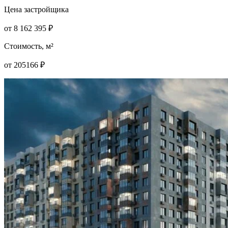
Цена застройщика
от
8 162 395
₽
Стоимость, м²
от
205166
₽