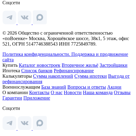
Соцсети
© 2026 Общество с ограниченной ответственностью
«поВоенке» Москва, Хорошёвское шоссе, 38к1, 5 этаж, офис
521, ОГРН 5147746388543 ИНН 7725849789.
Политика конфиденциальности.
Поддержка и продвижение
сайта
Купить
Каталог новостроек
Вторичное жильё
Застройщики
Ипотека
Список банков
Рефинансирование
Калькуляторы
Сумма накоплений
Сумма ипотеки
Выгода от
рефинансирования
Военнослужащим
База знаний
Вопросы и ответы
Акции
О компании
Контакты
О нас
Новости
Наша команда
Отзывы
Гарантии
Приложение
Соцсети