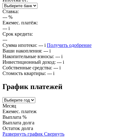
Ставка:
---
%
Ежемес. платёж:
---
i
Срок кредита:
---
Сумма ипотеки:
---
i
Получить одобрение
Ваши накопления:
---
i
Накопительные взносы:
---
i
Инвестиционный доход:
---
i
Собственные средства:
---
i
Стомость квартиры:
---
i
График платежей
Месяц
Ежемес. платеж
Выплата %
Выплата долга
Остаток долга
Развернуть график
Свернуть