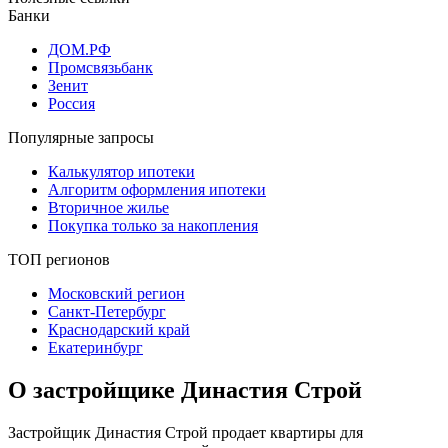
Банки
ДОМ.РФ
Промсвязьбанк
Зенит
Россия
Популярные запросы
Калькулятор ипотеки
Алгоритм оформления ипотеки
Вторичное жилье
Покупка только за накопления
ТОП регионов
Московский регион
Санкт-Петербург
Краснодарский край
Екатеринбург
О застройщике Династия Строй
Застройщик Династия Строй продает квартиры для