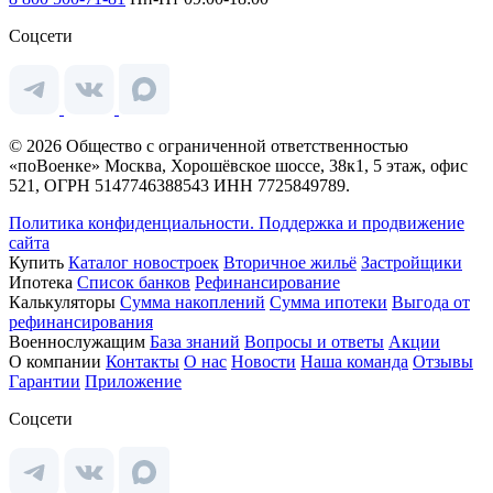
Соцсети
© 2026 Общество с ограниченной ответственностью
«поВоенке» Москва, Хорошёвское шоссе, 38к1, 5 этаж, офис
521, ОГРН 5147746388543 ИНН 7725849789.
Политика конфиденциальности.
Поддержка и продвижение
сайта
Купить
Каталог новостроек
Вторичное жильё
Застройщики
Ипотека
Список банков
Рефинансирование
Калькуляторы
Сумма накоплений
Сумма ипотеки
Выгода от
рефинансирования
Военнослужащим
База знаний
Вопросы и ответы
Акции
О компании
Контакты
О нас
Новости
Наша команда
Отзывы
Гарантии
Приложение
Соцсети