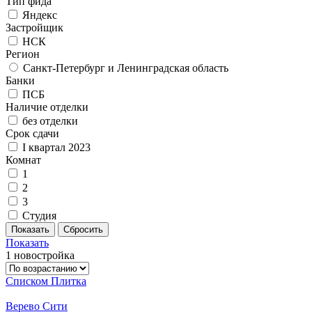
Тип фида
Яндекс
Застройщик
НСК
Регион
Санкт-Петербург и Ленинградская область
Банки
ПСБ
Наличие отделки
без отделки
Срок сдачи
I квартал 2023
Комнат
1
2
3
Студия
Показать
1 новостройка
Списком
Плитка
Верево Сити