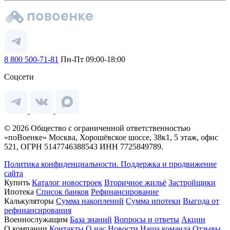
8 800 500-71-81
Пн-Пт 09:00-18:00
Соцсети
© 2026 Общество с ограниченной ответственностью
«поВоенке» Москва, Хорошёвское шоссе, 38к1, 5 этаж, офис
521, ОГРН 5147746388543 ИНН 7725849789.
Политика конфиденциальности.
Поддержка и продвижение
сайта
Купить
Каталог новостроек
Вторичное жильё
Застройщики
Ипотека
Список банков
Рефинансирование
Калькуляторы
Сумма накоплений
Сумма ипотеки
Выгода от
рефинансирования
Военнослужащим
База знаний
Вопросы и ответы
Акции
О компании
Контакты
О нас
Новости
Наша команда
Отзывы