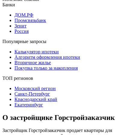
Банки
ДОМ.РФ
Промсвязьбанк
Зенит
Россия
Популярные запросы
Калькулятор ипотеки
Алгоритм оформления ипотеки
Вторичное жилье
Покупка только за накопления
ТОП регионов
Московский регион
Санкт-Петербург
Краснодарский край
Екатеринбург
О застройщике Горстройзаказчик
Застройщик Горстройзаказчик продает квартиры для