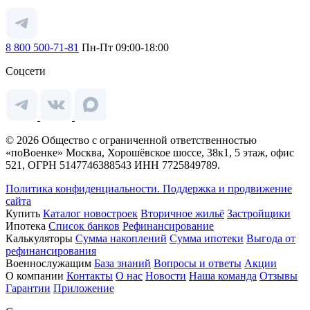
8 800 500-71-81
Пн-Пт 09:00-18:00
Соцсети
© 2026 Общество с ограниченной ответственностью
«поВоенке» Москва, Хорошёвское шоссе, 38к1, 5 этаж, офис
521, ОГРН 5147746388543 ИНН 7725849789.
Политика конфиденциальности.
Поддержка и продвижение
сайта
Купить
Каталог новостроек
Вторичное жильё
Застройщики
Ипотека
Список банков
Рефинансирование
Калькуляторы
Сумма накоплений
Сумма ипотеки
Выгода от
рефинансирования
Военнослужащим
База знаний
Вопросы и ответы
Акции
О компании
Контакты
О нас
Новости
Наша команда
Отзывы
Гарантии
Приложение