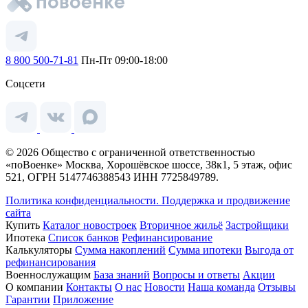
8 800 500-71-81
Пн-Пт 09:00-18:00
Соцсети
© 2026 Общество с ограниченной ответственностью
«поВоенке» Москва, Хорошёвское шоссе, 38к1, 5 этаж, офис
521, ОГРН 5147746388543 ИНН 7725849789.
Политика конфиденциальности.
Поддержка и продвижение
сайта
Купить
Каталог новостроек
Вторичное жильё
Застройщики
Ипотека
Список банков
Рефинансирование
Калькуляторы
Сумма накоплений
Сумма ипотеки
Выгода от
рефинансирования
Военнослужащим
База знаний
Вопросы и ответы
Акции
О компании
Контакты
О нас
Новости
Наша команда
Отзывы
Гарантии
Приложение