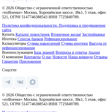
© 2026 Общество с ограниченной ответственностью
«поВоенке» Москва, Хорошёвское шоссе, 38к1, 5 этаж, офис
521, ОГРН 5147746388543 ИНН 7725849789.
Политика конфиденциальности.
Поддержка и продвижение
сайта
Купить
Каталог новостроек
Вторичное жильё
Застройщики
Ипотека
Список банков
Рефинансирование
Калькуляторы
Сумма накоплений
Сумма ипотеки
Выгода от
рефинансирования
Военнослужащим
База знаний
Вопросы и ответы
Акции
О компании
Контакты
О нас
Новости
Наша команда
Отзывы
Гарантии
Приложение
Соцсети
© 2026 Общество с ограниченной ответственностью
«поВоенке» Москва, Хорошёвское шоссе, 38к1, 5 этаж, офис
521, ОГРН 5147746388543 ИНН 7725849789.