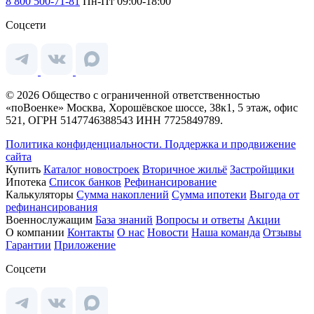
8 800 500-71-81
Пн-Пт 09:00-18:00
Соцсети
© 2026 Общество с ограниченной ответственностью
«поВоенке» Москва, Хорошёвское шоссе, 38к1, 5 этаж, офис
521, ОГРН 5147746388543 ИНН 7725849789.
Политика конфиденциальности.
Поддержка и продвижение
сайта
Купить
Каталог новостроек
Вторичное жильё
Застройщики
Ипотека
Список банков
Рефинансирование
Калькуляторы
Сумма накоплений
Сумма ипотеки
Выгода от
рефинансирования
Военнослужащим
База знаний
Вопросы и ответы
Акции
О компании
Контакты
О нас
Новости
Наша команда
Отзывы
Гарантии
Приложение
Соцсети