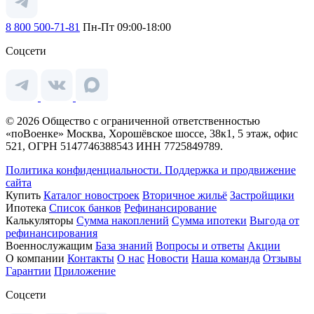
8 800 500-71-81
Пн-Пт 09:00-18:00
Соцсети
© 2026 Общество с ограниченной ответственностью
«поВоенке» Москва, Хорошёвское шоссе, 38к1, 5 этаж, офис
521, ОГРН 5147746388543 ИНН 7725849789.
Политика конфиденциальности.
Поддержка и продвижение
сайта
Купить
Каталог новостроек
Вторичное жильё
Застройщики
Ипотека
Список банков
Рефинансирование
Калькуляторы
Сумма накоплений
Сумма ипотеки
Выгода от
рефинансирования
Военнослужащим
База знаний
Вопросы и ответы
Акции
О компании
Контакты
О нас
Новости
Наша команда
Отзывы
Гарантии
Приложение
Соцсети