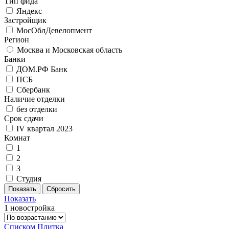
Тип фида
Яндекс
Застройщик
МосОблДевелопмент
Регион
Москва и Московская область
Банки
ДОМ.РФ Банк
ПСБ
Сбербанк
Наличие отделки
без отделки
Срок сдачи
IV квартал 2023
Комнат
1
2
3
Студия
Показать
1 новостройка
Списком
Плитка