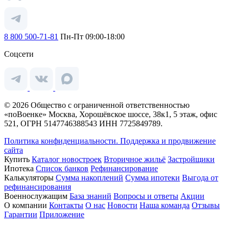
8 800 500-71-81
Пн-Пт 09:00-18:00
Соцсети
© 2026 Общество с ограниченной ответственностью
«поВоенке» Москва, Хорошёвское шоссе, 38к1, 5 этаж, офис
521, ОГРН 5147746388543 ИНН 7725849789.
Политика конфиденциальности.
Поддержка и продвижение
сайта
Купить
Каталог новостроек
Вторичное жильё
Застройщики
Ипотека
Список банков
Рефинансирование
Калькуляторы
Сумма накоплений
Сумма ипотеки
Выгода от
рефинансирования
Военнослужащим
База знаний
Вопросы и ответы
Акции
О компании
Контакты
О нас
Новости
Наша команда
Отзывы
Гарантии
Приложение