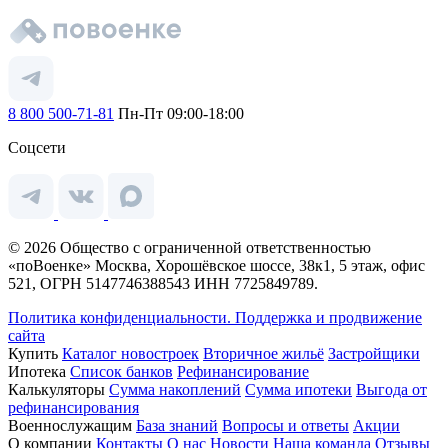
8 800 500-71-81
Пн-Пт 09:00-18:00
Соцсети
© 2026 Общество с ограниченной ответственностью
«поВоенке» Москва, Хорошёвское шоссе, 38к1, 5 этаж, офис
521, ОГРН 5147746388543 ИНН 7725849789.
Политика конфиденциальности.
Поддержка и продвижение
сайта
Купить
Каталог новостроек
Вторичное жильё
Застройщики
Ипотека
Список банков
Рефинансирование
Калькуляторы
Сумма накоплений
Сумма ипотеки
Выгода от
рефинансирования
Военнослужащим
База знаний
Вопросы и ответы
Акции
О компании
Контакты
О нас
Новости
Наша команда
Отзывы