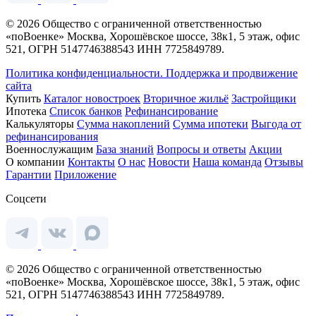
© 2026 Общество с ограниченной ответственностью
«поВоенке» Москва, Хорошёвское шоссе, 38к1, 5 этаж, офис
521, ОГРН 5147746388543 ИНН 7725849789.
Политика конфиденциальности.
Поддержка и продвижение
сайта
Купить
Каталог новостроек
Вторичное жильё
Застройщики
Ипотека
Список банков
Рефинансирование
Калькуляторы
Сумма накоплений
Сумма ипотеки
Выгода от
рефинансирования
Военнослужащим
База знаний
Вопросы и ответы
Акции
О компании
Контакты
О нас
Новости
Наша команда
Отзывы
Гарантии
Приложение
Соцсети
© 2026 Общество с ограниченной ответственностью
«поВоенке» Москва, Хорошёвское шоссе, 38к1, 5 этаж, офис
521, ОГРН 5147746388543 ИНН 7725849789.