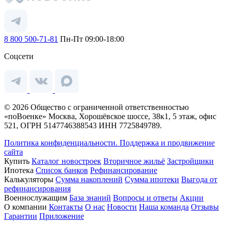
8 800 500-71-81
Пн-Пт 09:00-18:00
Соцсети
© 2026 Общество с ограниченной ответственностью
«поВоенке» Москва, Хорошёвское шоссе, 38к1, 5 этаж, офис
521, ОГРН 5147746388543 ИНН 7725849789.
Политика конфиденциальности.
Поддержка и продвижение
сайта
Купить
Каталог новостроек
Вторичное жильё
Застройщики
Ипотека
Список банков
Рефинансирование
Калькуляторы
Сумма накоплений
Сумма ипотеки
Выгода от
рефинансирования
Военнослужащим
База знаний
Вопросы и ответы
Акции
О компании
Контакты
О нас
Новости
Наша команда
Отзывы
Гарантии
Приложение