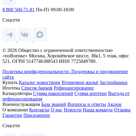
8 800 500-71-81
Пн-Пт 09:00-18:00
Соцсети
© 2026 Общество с ограниченной ответственностью
«поВоенке» Москва, Хорошёвское шоссе, 38к1, 5 этаж, офис
521, ОГРН 5147746388543 ИНН 7725849789.
Политика конфиденциальности.
Поддержка и продвижение
сайта
Купить
Каталог новостроек
Вторичное жильё
Застройщики
Ипотека
Список банков
Рефинансирование
Калькуляторы
Сумма накоплений
Сумма ипотеки
Выгода от
рефинансирования
Военнослужащим
База знаний
Вопросы и ответы
Акции
О компании
Контакты
О нас
Новости
Наша команда
Отзывы
Гарантии
Приложение
Соцсети