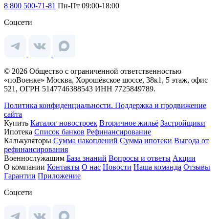
8 800 500-71-81
Пн-Пт 09:00-18:00
Соцсети
© 2026 Общество с ограниченной ответственностью
«поВоенке» Москва, Хорошёвское шоссе, 38к1, 5 этаж, офис
521, ОГРН 5147746388543 ИНН 7725849789.
Политика конфиденциальности.
Поддержка и продвижение
сайта
Купить
Каталог новостроек
Вторичное жильё
Застройщики
Ипотека
Список банков
Рефинансирование
Калькуляторы
Сумма накоплений
Сумма ипотеки
Выгода от
рефинансирования
Военнослужащим
База знаний
Вопросы и ответы
Акции
О компании
Контакты
О нас
Новости
Наша команда
Отзывы
Гарантии
Приложение
Соцсети