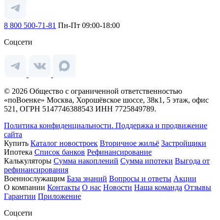
8 800 500-71-81
Пн-Пт 09:00-18:00
Соцсети
© 2026 Общество с ограниченной ответственностью
«поВоенке» Москва, Хорошёвское шоссе, 38к1, 5 этаж, офис
521, ОГРН 5147746388543 ИНН 7725849789.
Политика конфиденциальности.
Поддержка и продвижение
сайта
Купить
Каталог новостроек
Вторичное жильё
Застройщики
Ипотека
Список банков
Рефинансирование
Калькуляторы
Сумма накоплений
Сумма ипотеки
Выгода от
рефинансирования
Военнослужащим
База знаний
Вопросы и ответы
Акции
О компании
Контакты
О нас
Новости
Наша команда
Отзывы
Гарантии
Приложение
Соцсети