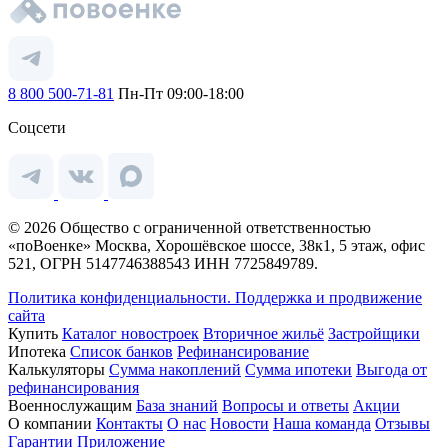
8 800 500-71-81
Пн-Пт 09:00-18:00
Соцсети
© 2026 Общество с ограниченной ответственностью
«поВоенке» Москва, Хорошёвское шоссе, 38к1, 5 этаж, офис
521, ОГРН 5147746388543 ИНН 7725849789.
Политика конфиденциальности.
Поддержка и продвижение
сайта
Купить
Каталог новостроек
Вторичное жильё
Застройщики
Ипотека
Список банков
Рефинансирование
Калькуляторы
Сумма накоплений
Сумма ипотеки
Выгода от
рефинансирования
Военнослужащим
База знаний
Вопросы и ответы
Акции
О компании
Контакты
О нас
Новости
Наша команда
Отзывы
Гарантии
Приложение