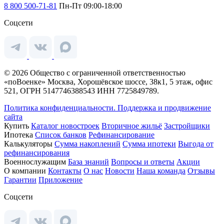
8 800 500-71-81
Пн-Пт 09:00-18:00
Соцсети
© 2026 Общество с ограниченной ответственностью
«поВоенке» Москва, Хорошёвское шоссе, 38к1, 5 этаж, офис
521, ОГРН 5147746388543 ИНН 7725849789.
Политика конфиденциальности.
Поддержка и продвижение
сайта
Купить
Каталог новостроек
Вторичное жильё
Застройщики
Ипотека
Список банков
Рефинансирование
Калькуляторы
Сумма накоплений
Сумма ипотеки
Выгода от
рефинансирования
Военнослужащим
База знаний
Вопросы и ответы
Акции
О компании
Контакты
О нас
Новости
Наша команда
Отзывы
Гарантии
Приложение
Соцсети