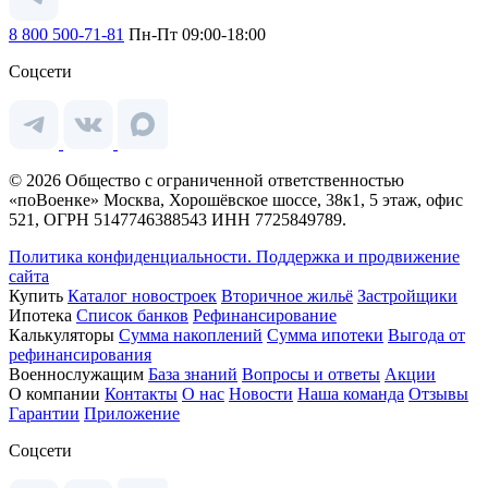
8 800 500-71-81
Пн-Пт 09:00-18:00
Соцсети
© 2026 Общество с ограниченной ответственностью
«поВоенке» Москва, Хорошёвское шоссе, 38к1, 5 этаж, офис
521, ОГРН 5147746388543 ИНН 7725849789.
Политика конфиденциальности.
Поддержка и продвижение
сайта
Купить
Каталог новостроек
Вторичное жильё
Застройщики
Ипотека
Список банков
Рефинансирование
Калькуляторы
Сумма накоплений
Сумма ипотеки
Выгода от
рефинансирования
Военнослужащим
База знаний
Вопросы и ответы
Акции
О компании
Контакты
О нас
Новости
Наша команда
Отзывы
Гарантии
Приложение
Соцсети