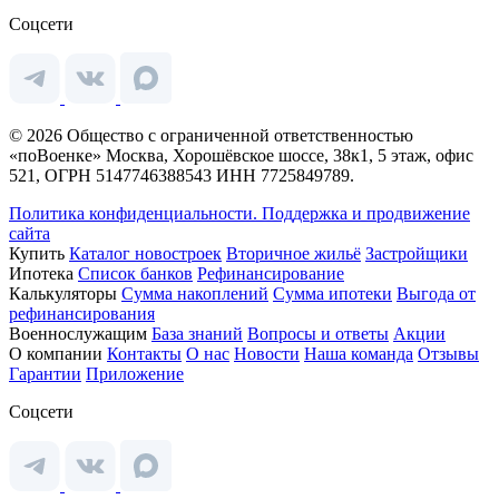
Соцсети
© 2026 Общество с ограниченной ответственностью
«поВоенке» Москва, Хорошёвское шоссе, 38к1, 5 этаж, офис
521, ОГРН 5147746388543 ИНН 7725849789.
Политика конфиденциальности.
Поддержка и продвижение
сайта
Купить
Каталог новостроек
Вторичное жильё
Застройщики
Ипотека
Список банков
Рефинансирование
Калькуляторы
Сумма накоплений
Сумма ипотеки
Выгода от
рефинансирования
Военнослужащим
База знаний
Вопросы и ответы
Акции
О компании
Контакты
О нас
Новости
Наша команда
Отзывы
Гарантии
Приложение
Соцсети