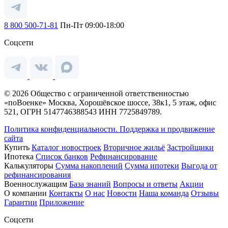
8 800 500-71-81
Пн-Пт 09:00-18:00
Соцсети
© 2026 Общество с ограниченной ответственностью
«поВоенке» Москва, Хорошёвское шоссе, 38к1, 5 этаж, офис
521, ОГРН 5147746388543 ИНН 7725849789.
Политика конфиденциальности.
Поддержка и продвижение
сайта
Купить
Каталог новостроек
Вторичное жильё
Застройщики
Ипотека
Список банков
Рефинансирование
Калькуляторы
Сумма накоплений
Сумма ипотеки
Выгода от
рефинансирования
Военнослужащим
База знаний
Вопросы и ответы
Акции
О компании
Контакты
О нас
Новости
Наша команда
Отзывы
Гарантии
Приложение
Соцсети