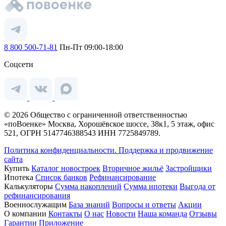
8 800 500-71-81
Пн-Пт 09:00-18:00
Соцсети
© 2026 Общество с ограниченной ответственностью
«поВоенке» Москва, Хорошёвское шоссе, 38к1, 5 этаж, офис
521, ОГРН 5147746388543 ИНН 7725849789.
Политика конфиденциальности.
Поддержка и продвижение
сайта
Купить
Каталог новостроек
Вторичное жильё
Застройщики
Ипотека
Список банков
Рефинансирование
Калькуляторы
Сумма накоплений
Сумма ипотеки
Выгода от
рефинансирования
Военнослужащим
База знаний
Вопросы и ответы
Акции
О компании
Контакты
О нас
Новости
Наша команда
Отзывы
Гарантии
Приложение