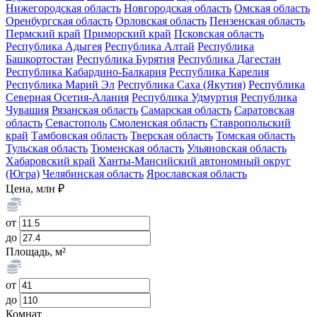
Нижегородская область
Новгородская область
Омская область
Оренбургская область
Орловская область
Пензенская область
Пермский край
Приморский край
Псковская область
Республика Адыгея
Республика Алтай
Республика
Башкортостан
Республика Бурятия
Республика Дагестан
Республика Кабардино-Балкария
Республика Карелия
Республика Марий Эл
Республика Саха (Якутия)
Республика
Северная Осетия-Алания
Республика Удмуртия
Республика
Чувашия
Рязанская область
Самарская область
Саратовская
область
Севастополь
Смоленская область
Ставропольский
край
Тамбовская область
Тверская область
Томская область
Тульская область
Тюменская область
Ульяновская область
Хабаровский край
Ханты-Мансийский автономный округ
(Югра)
Челябинская область
Ярославская область
Цена, млн ₽
от
до
Площадь, м²
от
до
Комнат