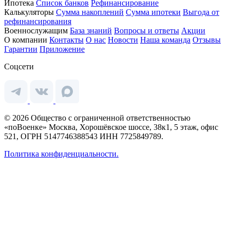
Ипотека
Список банков
Рефинансирование
Калькуляторы
Сумма накоплений
Сумма ипотеки
Выгода от
рефинансирования
Военнослужащим
База знаний
Вопросы и ответы
Акции
О компании
Контакты
О нас
Новости
Наша команда
Отзывы
Гарантии
Приложение
Соцсети
© 2026 Общество с ограниченной ответственностью
«поВоенке» Москва, Хорошёвское шоссе, 38к1, 5 этаж, офис
521, ОГРН 5147746388543 ИНН 7725849789.
Политика конфиденциальности.