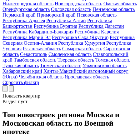
Нижегородская область
Новгородская область
Омская область
Оренбургская область
Орловская область
Пензенская область
Пермский край
Приморский край
Псковская область
Республика Адыгея
Республика Алтай
Республика
Башкортостан
Республика Бурятия
Республика Дагестан
Республика Кабардино-Балкария
Республика Карелия
Республика Марий Эл
Республика Саха (Якутия)
Республика
Северная Осетия-Алания
Республика Удмуртия
Республика
Чувашия
Рязанская область
Самарская область
Саратовская
область
Севастополь
Смоленская область
Ставропольский
край
Тамбовская область
Тверская область
Томская область
Тульская область
Тюменская область
Ульяновская область
Хабаровский край
Ханты-Мансийский автономный округ
(Югра)
Челябинская область
Ярославская область
Сбросить фильтр
Показать
квартир
Раздел пуст
Топ новостроек региона Москва и
Московская область по Военной
ипотеке