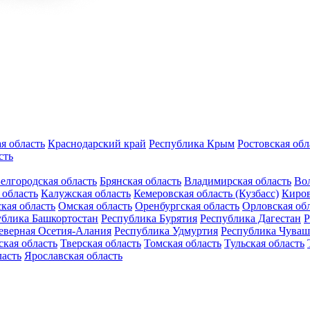
я область
Краснодарский край
Республика Крым
Ростовская обл
сть
елгородская область
Брянская область
Владимирская область
Вол
 область
Калужская область
Кемеровская область (Кузбасс)
Киров
кая область
Омская область
Оренбургская область
Орловская об
ублика Башкортостан
Республика Бурятия
Республика Дагестан
Р
еверная Осетия-Алания
Республика Удмуртия
Республика Чуваш
кая область
Тверская область
Томская область
Тульская область
ласть
Ярославская область