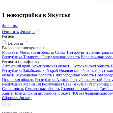
1 новостройка в Якутске
Фильтры
Очистить
Фильтры
Регион
Выбрать
Выбор военнослужащих
Москва и Московская область
Санкт-Петербург и Ленинградска
Республика Татарстан
Свердловская область
Воронежская обла
Регионы по алфавиту
Алтайский край
Архангельская область
Астраханская область
Б
Республика
Забайкальский край
Ивановская область
Иркутская
область
Мурманская область
Нижегородская область
Новгородс
Псковская область
Республика Адыгея
Республика Алтай
Респ
Республика Марий Эл
Республика Саха (Якутия)
Республика С
Севастополь
Смоленская область
Ставропольский край
Тамбовс
Ханты-Мансийский автономный округ (Югра)
Челябинская об
Сбросить фильтр