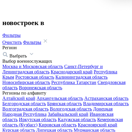
новостроек в
Фильтры
Очистить
Фильтры
Регион
Выбрать
Выбор военнослужащих
Москва и Московская область
Санкт-Петербург и
Ленинградская область
Краснодарский край
Республика
Крым
Ростовская область
Калининградская область
Новосибирская область
Республика Татарстан
Свердловская
область
Воронежская область
Регионы по алфавиту
Алтайский край
Архангельская область
Астраханская область
Белгородская область
Брянская область
Владимирская область
Волгоградская область
Вологодская область
Донецкая
Народная Республика
Забайкальский край
Ивановская
область
Иркутская область
Калужская область
Кемеровская
область (Кузбасс)
Кировская область
Красноярский край
Курская область
Липецкая область
Мурманская область