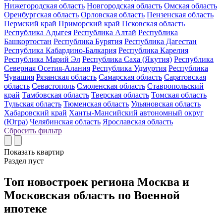
Нижегородская область
Новгородская область
Омская область
Оренбургская область
Орловская область
Пензенская область
Пермский край
Приморский край
Псковская область
Республика Адыгея
Республика Алтай
Республика
Башкортостан
Республика Бурятия
Республика Дагестан
Республика Кабардино-Балкария
Республика Карелия
Республика Марий Эл
Республика Саха (Якутия)
Республика
Северная Осетия-Алания
Республика Удмуртия
Республика
Чувашия
Рязанская область
Самарская область
Саратовская
область
Севастополь
Смоленская область
Ставропольский
край
Тамбовская область
Тверская область
Томская область
Тульская область
Тюменская область
Ульяновская область
Хабаровский край
Ханты-Мансийский автономный округ
(Югра)
Челябинская область
Ярославская область
Сбросить фильтр
Показать
квартир
Раздел пуст
Топ новостроек региона Москва и
Московская область по Военной
ипотеке