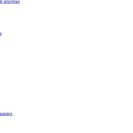
й ипотеке
е
ужащих