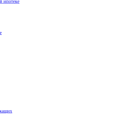
й ипотеке
е
ужащих