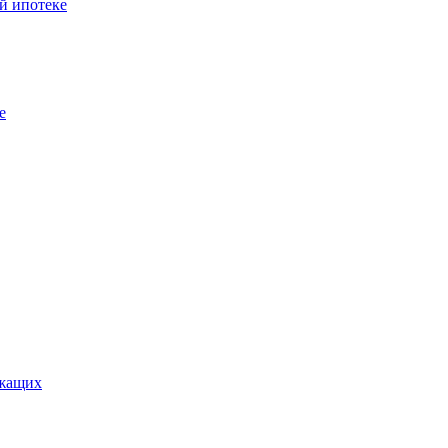
й ипотеке
е
ужащих