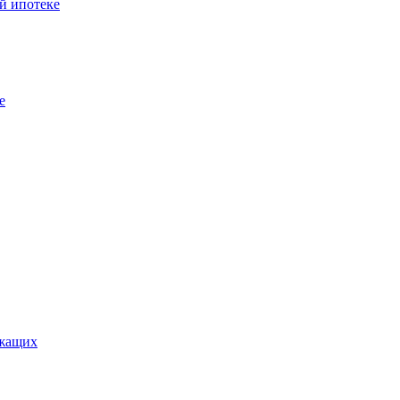
й ипотеке
е
ужащих